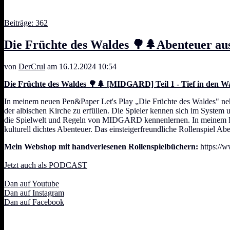
Beiträge: 362
Die Früchte des Waldes 🌳🌲Abenteuer au
von
DerCrul
am 16.12.2024 10:54
Die Früchte des Waldes 🌳🌲 [MIDGARD] Teil 1 - Tief in den Wa
In meinem neuen Pen&Paper Let's Play „Die Früchte des Waldes" neh
der albischen Kirche zu erfüllen. Die Spieler kennen sich im System
die Spielwelt und Regeln von MIDGARD kennenlernen. In meinem Roll
kulturell dichtes Abenteuer. Das einsteigerfreundliche Rollenspiel Abe
Mein Webshop mit handverlesenen Rollenspielbüchern:
https://w
Jetzt auch als PODCAST
Dan auf Youtube
Dan auf Instagram
Dan auf Facebook