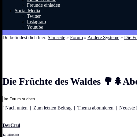
Freunde einladen
Social Media
Twitter
Instagram
Youtube
Du befindest dich hier:
Startseite
»
Forum
»
Andere Systeme
»
Die F
Die Früchte des Waldes 🌳🌲Ab
[
Nach unten
|
Zum letzten Beitrag
|
Thema abonnieren
|
Neueste 
DerCrul
42, Männlich