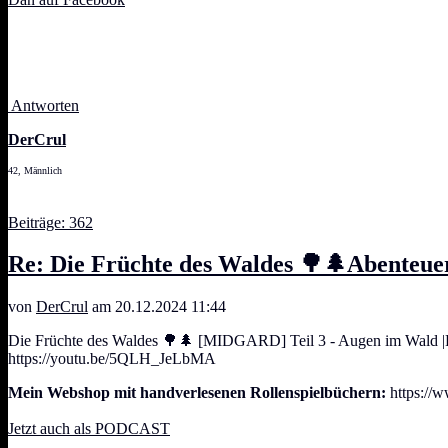
Antworten
DerCrul
42, Männlich
Beiträge: 362
Re: Die Früchte des Waldes 🌳🌲Abenteue
von
DerCrul
am 20.12.2024 11:44
Die Früchte des Waldes 🌳🌲 [MIDGARD] Teil 3 - Augen im Wald |
https://youtu.be/5QLH_JeLbMA
Mein Webshop mit handverlesenen Rollenspielbüchern:
https://w
Jetzt auch als PODCAST