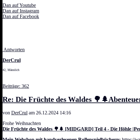
Dan auf Youtube
Dan auf Instagram
Dan auf Facebook
Antworten
DerCrul
42, Männlich
Beiträge: 362
Re: Die Früchte des Waldes 🌳🌲Abenteue
von
DerCrul
am 26.12.2024 14:16
Frohe Weihnachten
Die Früchte des Waldes 🌳🌲 [MIDGARD] Teil 4 - Die Höhle |Pe
Mein Webshop mit handverlesenen Rollenspielbüchern:
https://w