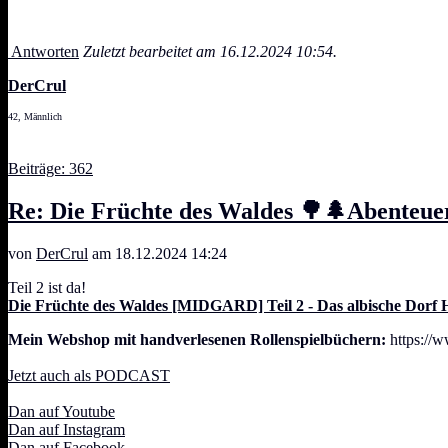
Antworten
Zuletzt bearbeitet am 16.12.2024 10:54.
DerCrul
42, Männlich
Beiträge: 362
Re: Die Früchte des Waldes 🌳🌲Abenteue
von
DerCrul
am 18.12.2024 14:24
Teil 2 ist da!
Die Früchte des Waldes [MIDGARD] Teil 2 - Das albische Dorf 
Mein Webshop mit handverlesenen Rollenspielbüchern:
https://w
Jetzt auch als PODCAST
Dan auf Youtube
Dan auf Instagram
Dan auf Facebook