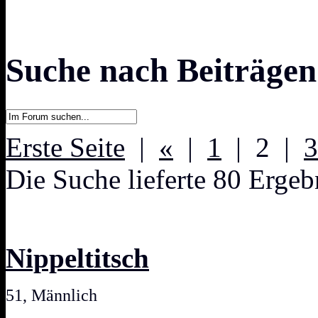
Suche nach Beiträgen
Erste Seite
|
«
|
1
| 2 |
3
Die Suche lieferte 80 Ergeb
Nippeltitsch
51, Männlich