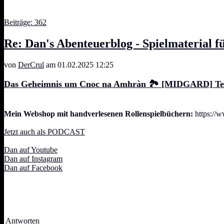
Beiträge: 362
Re: Dan's Abenteuerblog - Spielmaterial f
von
DerCrul
am 01.02.2025 12:25
Das Geheimnis um Cnoc na Amhràn 🏞️ [MIDGARD] Teil 
Mein Webshop mit handverlesenen Rollenspielbüchern:
https://w
Jetzt auch als PODCAST
Dan auf Youtube
Dan auf Instagram
Dan auf Facebook
Antworten