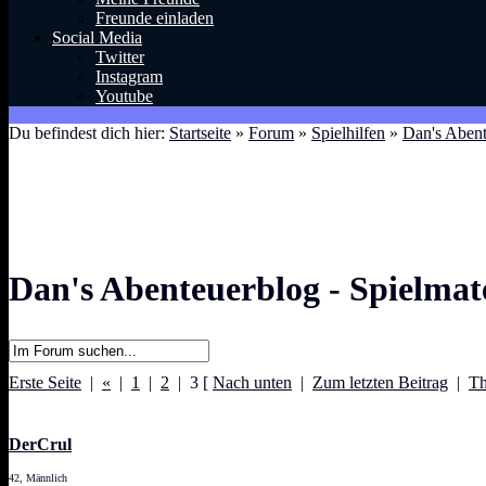
Freunde einladen
Social Media
Twitter
Instagram
Youtube
Du befindest dich hier:
Startseite
»
Forum
»
Spielhilfen
»
Dan's Abent
Dan's Abenteuerblog - Spielmate
Erste Seite
|
«
|
1
|
2
| 3
[
Nach unten
|
Zum letzten Beitrag
|
Th
DerCrul
42, Männlich