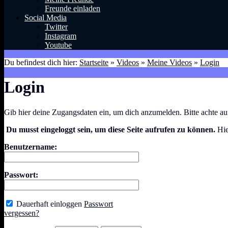
Freunde einladen
Social Media
Twitter
Instagram
Youtube
Du befindest dich hier:
Startseite
»
Videos
»
Meine Videos
»
Login
Login
Gib hier deine Zugangsdaten ein, um dich anzumelden. Bitte achte a
Du musst eingeloggt sein, um diese Seite aufrufen zu können.
Hie
Benutzername:
Passwort:
Dauerhaft einloggen
Passwort
vergessen?