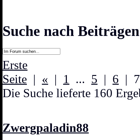
Suche nach Beiträge
Erste
Seite
|
«
|
1
...
5
|
6
| 
Die Suche lieferte 160 Erge
Zwergpaladin88