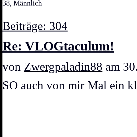
38, Männlich
Beiträge: 304
Re: VLOGtaculum!
von
Zwergpaladin88
am 30.
SO auch von mir Mal ein kl