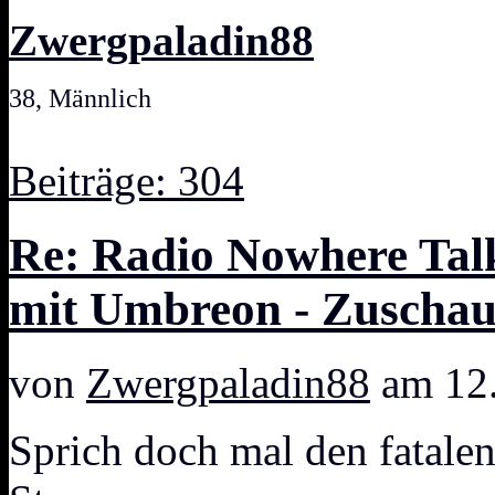
Zwergpaladin88
38, Männlich
Beiträge: 304
Re: Radio Nowhere Talk
mit Umbreon - Zuschau
von
Zwergpaladin88
am 12.
Sprich doch mal den fatal