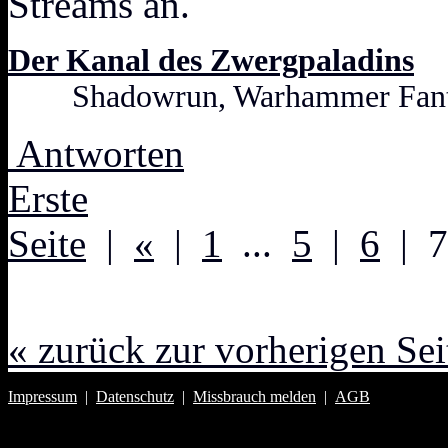
Streams an.
Der Kanal des Zwergpaladins
Shadowrun, Warhammer Fanta
Antworten
Erste
Seite
|
«
|
1
...
5
|
6
| 
« zurück zur vorherigen Sei
Impressum
|
Datenschutz
|
Missbrauch melden
|
AGB