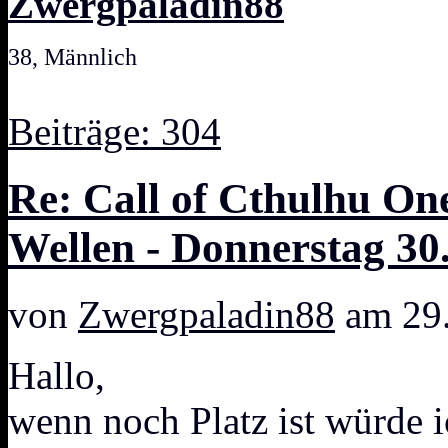
Zwergpaladin88
38, Männlich
Beiträge: 304
Re: Call of Cthulhu One
Wellen - Donnerstag 30
von
Zwergpaladin88
am 29.
Hallo,
wenn noch Platz ist würde 