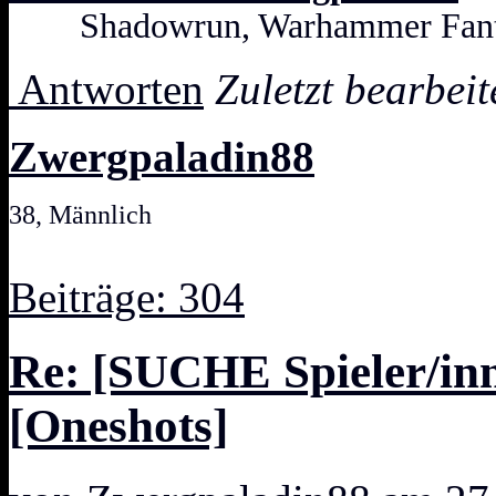
Shadowrun, Warhammer Fanta
Antworten
Zuletzt bearbei
Zwergpaladin88
38, Männlich
Beiträge: 304
Re: [SUCHE Spieler/inn
[Oneshots]