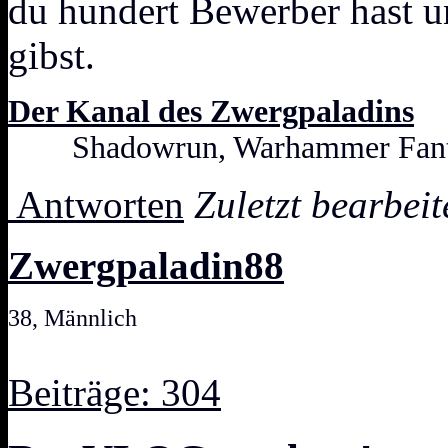
du hundert Bewerber hast u
gibst.
Der Kanal des Zwergpaladins
Shadowrun, Warhammer Fanta
Antworten
Zuletzt bearbei
Zwergpaladin88
38, Männlich
Beiträge: 304