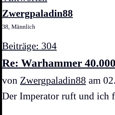
Zwergpaladin88
38, Männlich
Beiträge: 304
Re: Warhammer 40.000 
von
Zwergpaladin88
am 02.
Der Imperator ruft und ich 