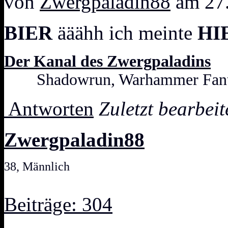
von
Zwergpaladin88
am 27.
BIER
ääähh ich meinte
HI
Der Kanal des Zwergpaladins
Shadowrun, Warhammer Fanta
Antworten
Zuletzt bearbei
Zwergpaladin88
38, Männlich
Beiträge: 304