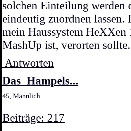
solchen Einteilung werden d
eindeutig zuordnen lassen. I
mein Haussystem HeXXen 17
MashUp ist, verorten sollte.
Antworten
Das_Hampels...
45, Männlich
Beiträge: 217