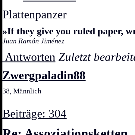
Plattenpanzer
»If they give you ruled paper, w
Juan Ramón Jiménez
Antworten
Zuletzt bearbei
Zwergpaladin88
38, Männlich
Beiträge: 304
Re: Assoziationsketten