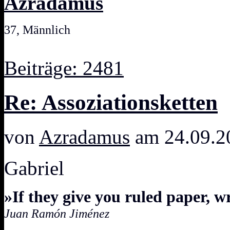
Azradamus
37, Männlich
Beiträge: 2481
Re: Assoziationsketten
von
Azradamus
am 24.09.2
Gabriel
»If they give you ruled paper, w
Juan Ramón Jiménez