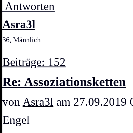
Antworten
Asra3l
36, Männlich
Beiträge: 152
Re: Assoziationsketten
von
Asra3l
am 27.09.2019 
Engel