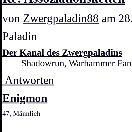
von
Zwergpaladin88
am 28.
Paladin
Der Kanal des Zwergpaladins
Shadowrun, Warhammer Fanta
Antworten
Enigmon
47, Männlich