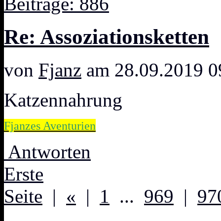
Beiträge: 886
Re: Assoziationsketten
von
Fjanz
am 28.09.2019 0
Katzennahrung
Fjanzes Aventurien
Antworten
Erste
Seite
|
«
|
1
...
969
|
97