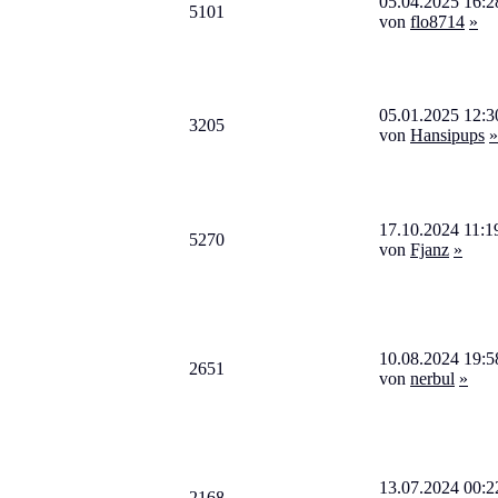
05.04.2025 16:2
5101
von
flo8714
»
05.01.2025 12:3
3205
von
Hansipups
»
17.10.2024 11:1
5270
von
Fjanz
»
10.08.2024 19:5
2651
von
nerbul
»
13.07.2024 00:2
2168