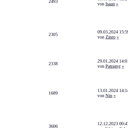
2493
von
Isaan
»
09.03.2024 15:5
2305
von
Zinro
»
29.01.2024 14:0
2338
von
Patragyr
»
13.01.2024 14:1
1689
von
Nin
»
12.12.2023 00:4
3606