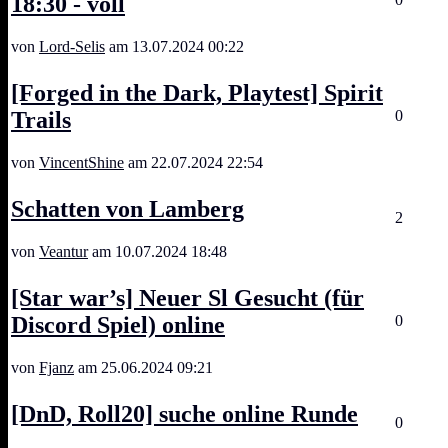
18:30 - voll
von
Lord-Selis
am 13.07.2024 00:22
[Forged in the Dark, Playtest] Spirit
Trails
0
von
VincentShine
am 22.07.2024 22:54
Schatten von Lamberg
2
von
Veantur
am 10.07.2024 18:48
[Star war’s] Neuer Sl Gesucht (für
Discord Spiel) online
0
von
Fjanz
am 25.06.2024 09:21
[DnD, Roll20] suche online Runde
0