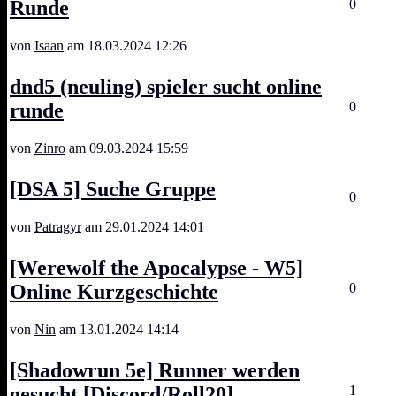
Runde
0
von
Isaan
am 18.03.2024 12:26
dnd5 (neuling) spieler sucht online
runde
0
von
Zinro
am 09.03.2024 15:59
[DSA 5] Suche Gruppe
0
von
Patragyr
am 29.01.2024 14:01
[Werewolf the Apocalypse - W5]
Online Kurzgeschichte
0
von
Nin
am 13.01.2024 14:14
[Shadowrun 5e] Runner werden
gesucht [Discord/Roll20]
1