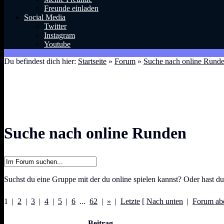
Freunde einladen
Social Media
Twitter
Instagram
Youtube
Du befindest dich hier:
Startseite
»
Forum
»
Suche nach online Rund
Suche nach online Runden
Suchst du eine Gruppe mit der du online spielen kannst? Oder hast du 
1 |
2
|
3
|
4
|
5
|
6
...
62
|
»
|
Letzte
[
Nach unten
|
Forum ab
Beitrag