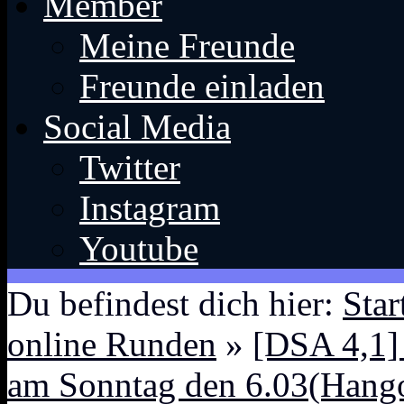
Member
Meine Freunde
Freunde einladen
Social Media
Twitter
Instagram
Youtube
Du befindest dich hier:
Star
online Runden
»
[DSA 4,1] 
am Sonntag den 6.03(Hang