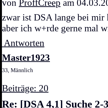
von
ProffCreep
am 04.03.2
zwar ist DSA lange bei mir
aber ich w+rde gerne mal w
Antworten
Master1923
33, Männlich
Beiträge: 20
Re: [DSA 4,1] Suche 2-