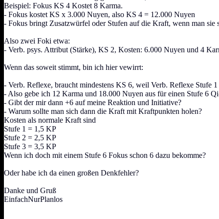
Beispiel: Fokus KS 4 Kostet 8 Karma.
- Fokus kostet KS x 3.000 Nuyen, also KS 4 = 12.000 Nuyen
- Fokus bringt Zusatzwürfel oder Stufen auf die Kraft, wenn man sie s
Also zwei Foki etwa:
- Verb. psys. Attribut (Stärke), KS 2, Kosten: 6.000 Nuyen und 4 Kar
Wenn das soweit stimmt, bin ich hier vewirrt:
- Verb. Reflexe, braucht mindestens KS 6, weil Verb. Reflexe Stufe 1 
- Also gebe ich 12 Karma und 18.000 Nuyen aus für einen Stufe 6 Qi
- Gibt der mir dann +6 auf meine Reaktion und Initiative?
- Warum sollte man sich dann die Kraft mit Kraftpunkten holen?
Kosten als normale Kraft sind
Stufe 1 = 1,5 KP
Stufe 2 = 2,5 KP
Stufe 3 = 3,5 KP
Wenn ich doch mit einem Stufe 6 Fokus schon 6 dazu bekomme?
Oder habe ich da einen großen Denkfehler?
Danke und Gruß
EinfachNurPlanlos