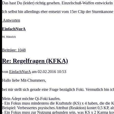
Das hast Du (leider) richtig gesehen. Einzelschuß-Waffen entwickeln
Ich selbst bin allerdings eher entsetzt vom 15er Clip der Sturmkanone
Antworten
EinfachNurA
44, Männlich
Beiträge: 1048
Re: Regelfragen (KFKA)
von
EinfachNurA
am 02.02.2016 10:53
Hallo liebe Mit-Chummers,
bei mir stellt sich gerade eine Frage bezüglich Foki. Vermutlich bin 
Mein Adept möchte Qi-Foki kaufen.
- Ein Fokus muss mindestens die Kraftstufe (KS) x 4 haben, die die K
Beispiel: Verbessertes psysisches Attribut (Reaktion) kostet 0,5 KP, a
- Ein Fokus muss zur Nutzung gebunden sein, was KS x 2 Karma kos