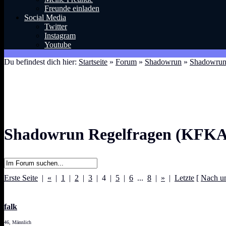
Freunde einladen
Social Media
Twitter
Instagram
Youtube
Du befindest dich hier:
Startseite
»
Forum
»
Shadowrun
»
Shadowrun
Shadowrun Regelfragen (KFKA
Erste Seite
|
«
|
1
|
2
|
3
| 4 |
5
|
6
...
8
|
»
|
Letzte
[
Nach u
falk
46, Männlich