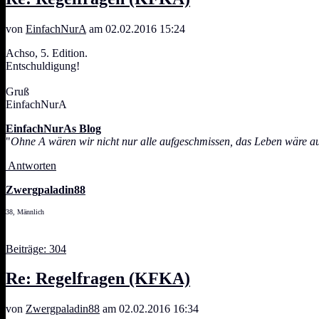
von
EinfachNurA
am 02.02.2016 15:24
Achso, 5. Edition.
Entschuldigung!
Gruß
EinfachNurA
EinfachNurAs Blog
"
Ohne A wären wir nicht nur alle aufgeschmissen, das Leben wäre a
Antworten
Zwergpaladin88
38, Männlich
Beiträge: 304
Re: Regelfragen (KFKA)
von
Zwergpaladin88
am 02.02.2016 16:34