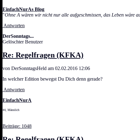
EinfachNurAs Blog
"
Ohne A wären wir nicht nur alle aufgeschmissen, das Leben wäre a
Antworten
DerSonntags...
Gelöschter Benutzer
Re: Regelfragen (KFKA)
von DerSonntagsHeld am 02.02.2016 12:06
In welcher Edition bewegst Du Dich denn gerade?
Antworten
EinfachNurA
44, Männlich
Beiträge: 1048
Re: Regelfragen (KFKA)