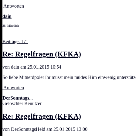
Antworten
dain
38, Männlich
Beiträge: 171
Re: Regelfragen (KFKA)
von
dain
am 25.01.2015 10:54
So liebe Mitnerdpoler ihr müsst mein müdes Hirn einwenig unterstüt
Antworten
DerSonntags...
Gelöschter Benutzer
Re: Regelfragen (KFKA)
von DerSonntagsHeld am 25.01.2015 13:00