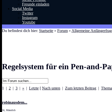
Freunde einladen
Social Media
Twitter
Instagram
Youtube
Du befindest dich hier:
Startseite
»
Forum
»
Allgemeine Anfängerfrag
Regelsystem für ein Pen-and-Pap
1 |
2
|
3
|
»
|
Letzte
[
Nach unten
|
Zum letzten Beitrag
|
Thema
robinausdem...
56, Männlich