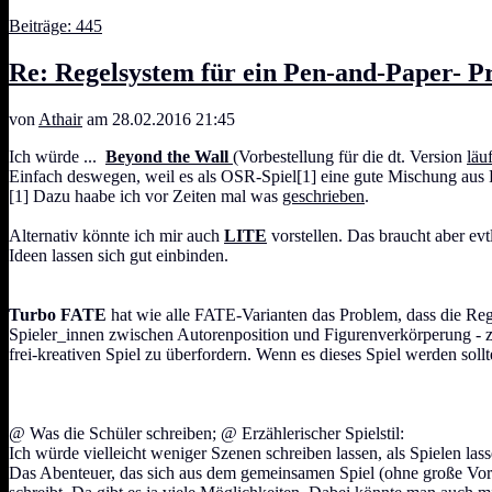
Beiträge: 445
Re: Regelsystem für ein Pen-and-Paper- Pr
von
Athair
am 28.02.2016 21:45
Ich würde ...
Beyond the Wall
(Vorbestellung für die dt. Version
läuf
Einfach deswegen, weil es als OSR-Spiel[1] eine gute Mischung aus Fre
[1] Dazu haabe ich vor Zeiten mal was
geschrieben
.
Alternativ könnte ich mir auch
LITE
vorstellen. Das braucht aber evt
Ideen lassen sich gut einbinden.
Turbo FATE
hat wie alle FATE-Varianten das Problem, dass die Rege
Spieler_innen zwischen Autorenposition und Figurenverkörperung - 
frei-kreativen Spiel zu überfordern. Wenn es dieses Spiel werden sol
@ Was die Schüler schreiben; @ Erzählerischer Spielstil:
Ich würde vielleicht weniger Szenen schreiben lassen, als Spielen lass
Das Abenteuer, das sich aus dem gemeinsamen Spiel (ohne große Vorber